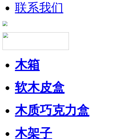
联系我们
木箱
软木皮盒
木质巧克力盒
木架子