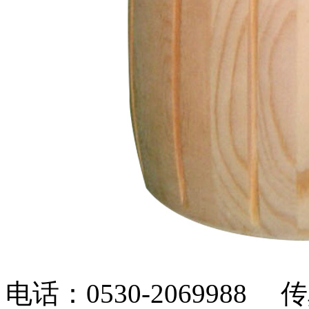
电话：0530-2069988 传