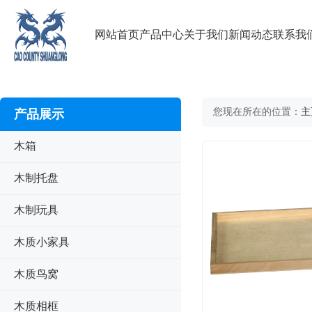
网站首页
产品中心
关于我们
新闻动态
联系我
您现在所在的位置：
主
产品展示
木箱
木制托盘
木制玩具
木质小家具
木质鸟窝
木质相框